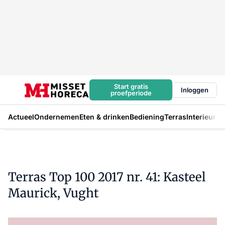
Start gratis
Inloggen
proefperiode
Actueel
Ondernemen
Eten & drinken
Bediening
Terras
Interieur
In
Terras Top 100 2017 nr. 41: Kasteel
Maurick, Vught