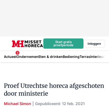
Start gratis
Inloggen
proefperiode
5
Actueel
Ondernemen
Eten & drinken
Bediening
Terras
Interieur
In
Proef Utrechtse horeca afgeschoten
door ministerie
Michael Simon
Gepubliceerd: 12 feb. 2021