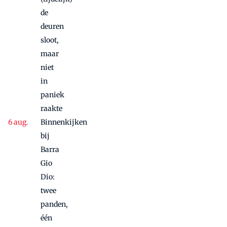
de
deuren
sloot,
maar
niet
in
paniek
raakte
Binnenkijken
bij
Barra
Gio
Dio:
twee
panden,
één