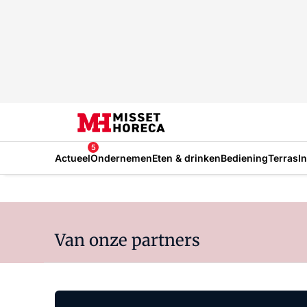
5
Actueel
Ondernemen
Eten & drinken
Bediening
Terras
I
Van onze partners