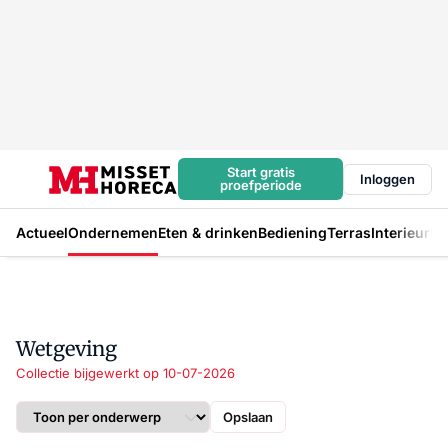
Start gratis
Inloggen
proefperiode
Actueel
Ondernemen
Eten & drinken
Bediening
Terras
Interieur
In
Wetgeving
Collectie bijgewerkt op 10-07-2026
Opslaan