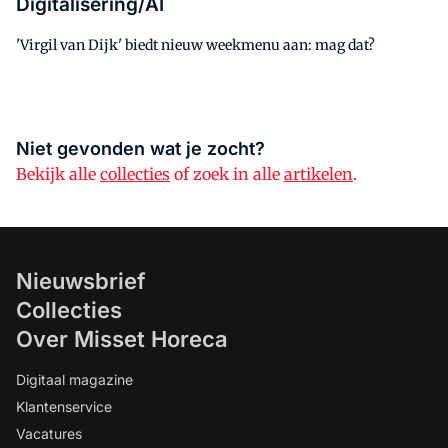
Digitalisering/AI
'Virgil van Dijk' biedt nieuw weekmenu aan: mag dat?
Niet gevonden wat je zocht?
Bekijk alle
collecties
of zoek in alle
artikelen
.
Nieuwsbrief
Collecties
Over Misset Horeca
Digitaal magazine
Klantenservice
Vacatures