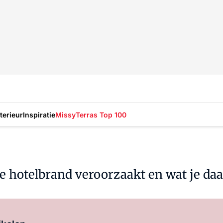
nterieur
Inspiratie
Missy
Terras Top 100
e hotelbrand veroorzaakt en wat je da
Log in
om dit artikel te lezen.