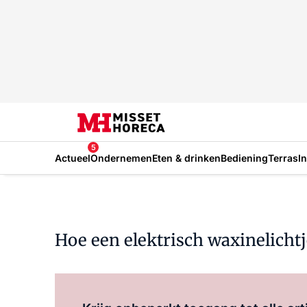
5
Actueel
Ondernemen
Eten & drinken
Bediening
Terras
I
Hoe een elektrisch waxinelichtj