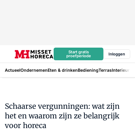
Start gratis
Inloggen
proefperiode
Actueel
Ondernemen
Eten & drinken
Bediening
Terras
Interieur
In
Schaarse vergunningen: wat zijn
het en waarom zijn ze belangrijk
voor horeca