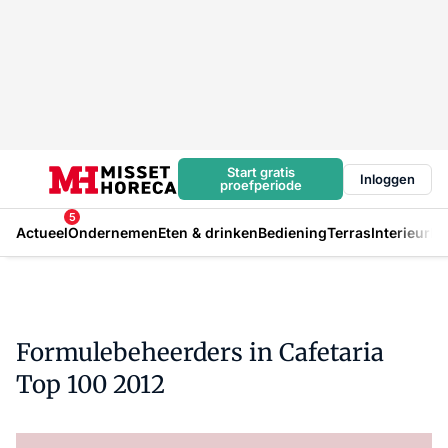
Start gratis
Inloggen
proefperiode
5
Actueel
Ondernemen
Eten & drinken
Bediening
Terras
Interieur
In
Formulebeheerders in Cafetaria
Top 100 2012