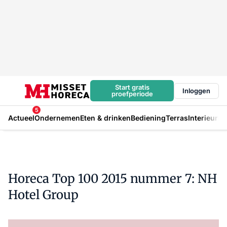
Start gratis
Inloggen
proefperiode
5
Actueel
Ondernemen
Eten & drinken
Bediening
Terras
Interieur
In
Horeca Top 100 2015 nummer 7: NH
Hotel Group