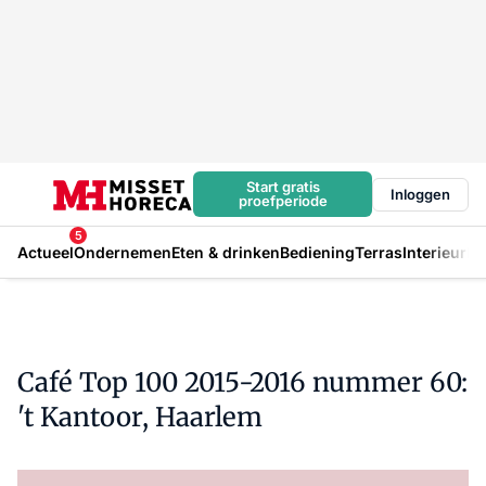
Start gratis
Inloggen
proefperiode
5
Actueel
Ondernemen
Eten & drinken
Bediening
Terras
Interieur
In
Café Top 100 2015-2016 nummer 60:
't Kantoor, Haarlem