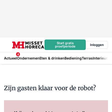
Start gratis
Inloggen
proefperiode
4
Actueel
Ondernemen
Eten & drinken
Bediening
Terras
Interieur
In
Zijn gasten klaar voor de robot?
Log in
om dit artikel te lezen.