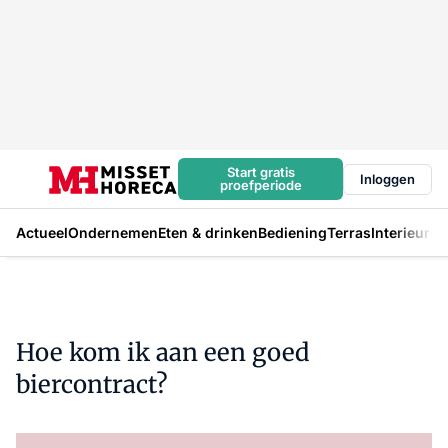
Start gratis
Inloggen
proefperiode
Actueel
Ondernemen
Eten & drinken
Bediening
Terras
Interieur
In
Hoe kom ik aan een goed
biercontract?