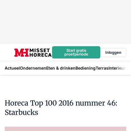
Start gratis
Inloggen
proefperiode
Actueel
Ondernemen
Eten & drinken
Bediening
Terras
Interieur
In
Horeca Top 100 2016 nummer 46:
Starbucks