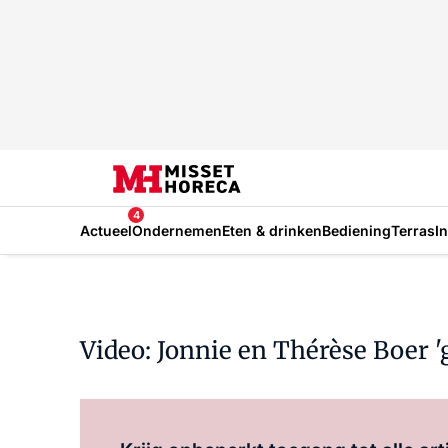
4
Actueel
Ondernemen
Eten & drinken
Bediening
Terras
I
Video: Jonnie en Thérèse Boer '