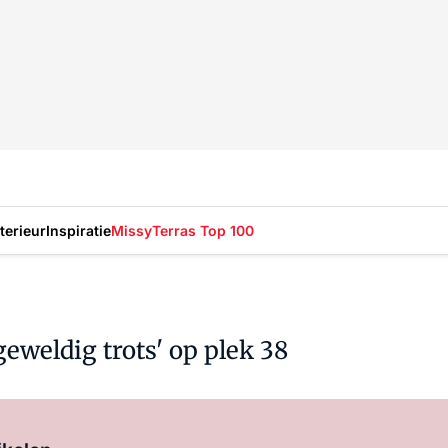
nterieur
Inspiratie
Missy
Terras Top 100
geweldig trots' op plek 38
Log in
om dit artikel te lezen.