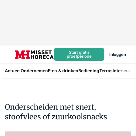
Start gratis
Inloggen
proefperiode
Actueel
Ondernemen
Eten & drinken
Bediening
Terras
Interieur
In
Onderscheiden met snert,
stoofvlees of zuurkoolsnacks