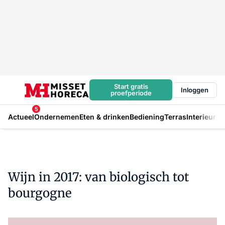
Start gratis
Inloggen
proefperiode
5
Actueel
Ondernemen
Eten & drinken
Bediening
Terras
Interieur
In
Wijn in 2017: van biologisch tot
bourgogne