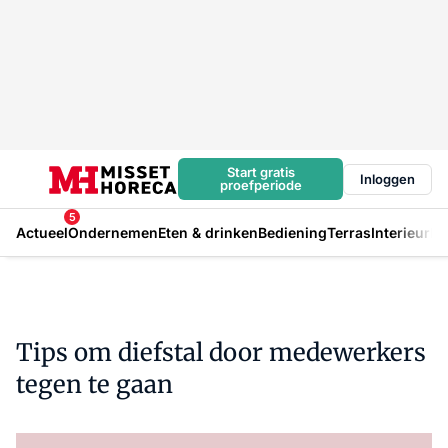
Start gratis
Inloggen
proefperiode
5
Actueel
Ondernemen
Eten & drinken
Bediening
Terras
Interieur
In
Tips om diefstal door medewerkers
tegen te gaan