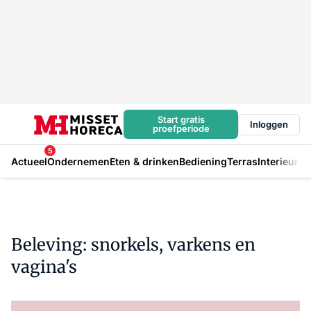
Start gratis
Inloggen
proefperiode
5
Actueel
Ondernemen
Eten & drinken
Bediening
Terras
Interieur
In
Beleving: snorkels, varkens en
vagina's