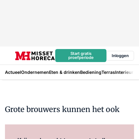
Start gratis
Inloggen
proefperiode
Actueel
Ondernemen
Eten & drinken
Bediening
Terras
Interieur
In
Grote brouwers kunnen het ook
Log in
om dit artikel te lezen.