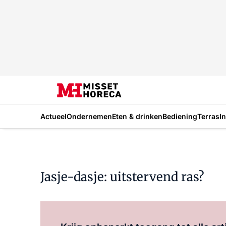
Actueel
Ondernemen
Eten & drinken
Bediening
Terras
I
Jasje-dasje: uitstervend ras?