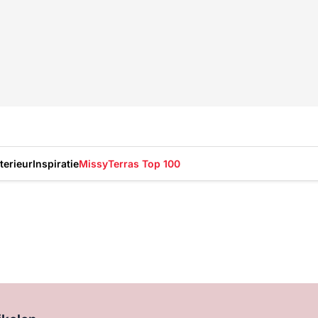
nterieur
Inspiratie
Missy
Terras Top 100
Log in
om dit artikel te lezen.