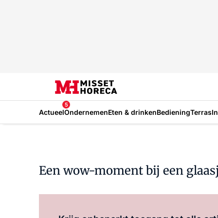
5
Actueel
Ondernemen
Eten & drinken
Bediening
Terras
I
Een wow-moment bij een glaasj