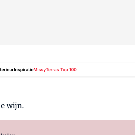
nterieur
Inspiratie
Missy
Terras Top 100
e wijn.
Log in
om dit artikel te lezen.