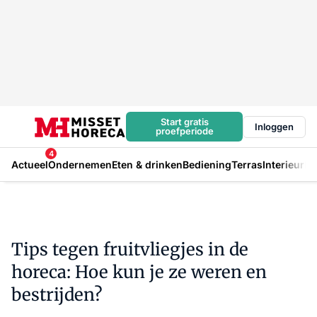
Start gratis
Inloggen
proefperiode
4
Actueel
Ondernemen
Eten & drinken
Bediening
Terras
Interieur
In
Tips tegen fruitvliegjes in de
horeca: Hoe kun je ze weren en
bestrijden?