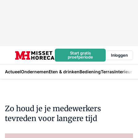
Start gratis
Inloggen
proefperiode
Actueel
Ondernemen
Eten & drinken
Bediening
Terras
Interieur
In
Zo houd je je medewerkers
tevreden voor langere tijd