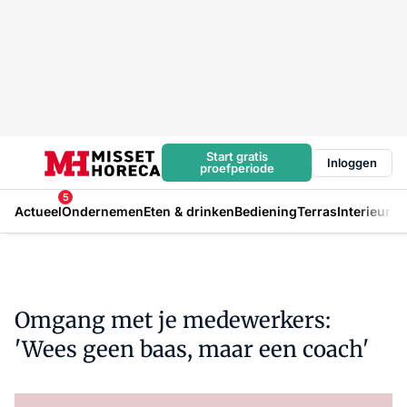
Start gratis
Inloggen
proefperiode
5
Actueel
Ondernemen
Eten & drinken
Bediening
Terras
Interieur
In
Omgang met je medewerkers:
'Wees geen baas, maar een coach'