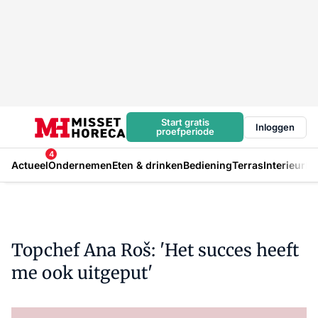
Start gratis
Inloggen
proefperiode
4
Actueel
Ondernemen
Eten & drinken
Bediening
Terras
Interieur
In
Topchef Ana Roš: 'Het succes heeft
me ook uitgeput'