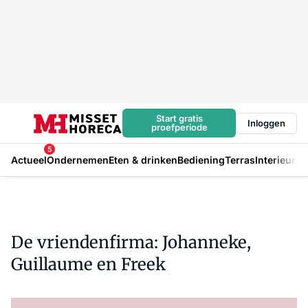
Start gratis
Inloggen
proefperiode
5
Actueel
Ondernemen
Eten & drinken
Bediening
Terras
Interieur
In
De vriendenfirma: Johanneke,
Guillaume en Freek