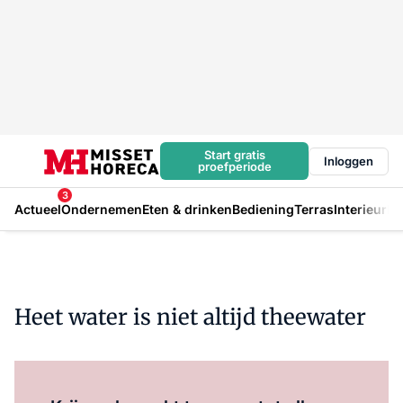
Start gratis
Inloggen
proefperiode
3
Actueel
Ondernemen
Eten & drinken
Bediening
Terras
Interieur
In
Heet water is niet altijd theewater
Log in
om dit artikel te lezen.