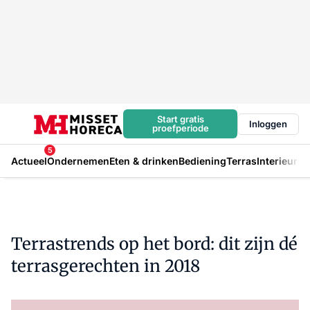
Start gratis
Inloggen
proefperiode
5
Actueel
Ondernemen
Eten & drinken
Bediening
Terras
Interieur
In
Terrastrends op het bord: dit zijn dé
terrasgerechten in 2018