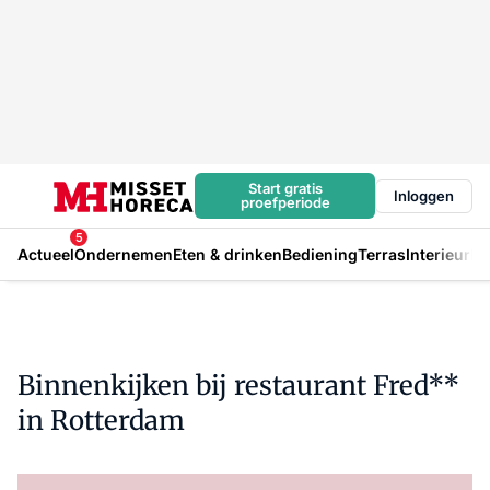
Start gratis
Inloggen
proefperiode
5
Actueel
Ondernemen
Eten & drinken
Bediening
Terras
Interieur
In
Binnenkijken bij restaurant Fred**
in Rotterdam