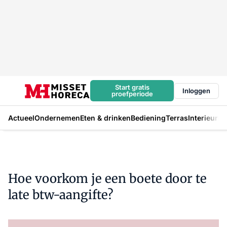
Start gratis
Inloggen
proefperiode
Actueel
Ondernemen
Eten & drinken
Bediening
Terras
Interieur
In
Hoe voorkom je een boete door te
late btw-aangifte?