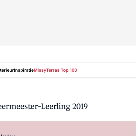
nterieur
Inspiratie
Missy
Terras Top 100
eermeester-Leerling 2019
Log in
om dit artikel te lezen.