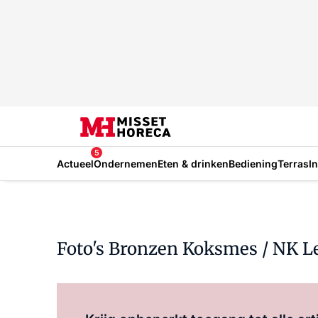
5
Actueel
Ondernemen
Eten & drinken
Bediening
Terras
I
Foto's Bronzen Koksmes / NK L