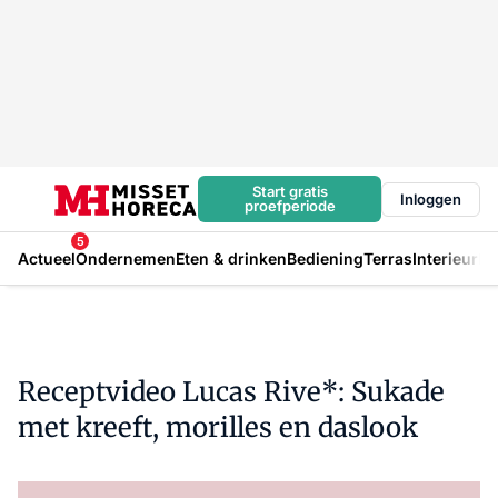
Start gratis
Inloggen
proefperiode
5
Actueel
Ondernemen
Eten & drinken
Bediening
Terras
Interieur
In
Receptvideo Lucas Rive*: Sukade
met kreeft, morilles en daslook