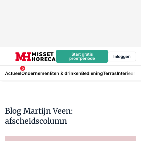
Start gratis
Inloggen
proefperiode
5
Actueel
Ondernemen
Eten & drinken
Bediening
Terras
Interieur
In
Blog Martijn Veen:
afscheidscolumn