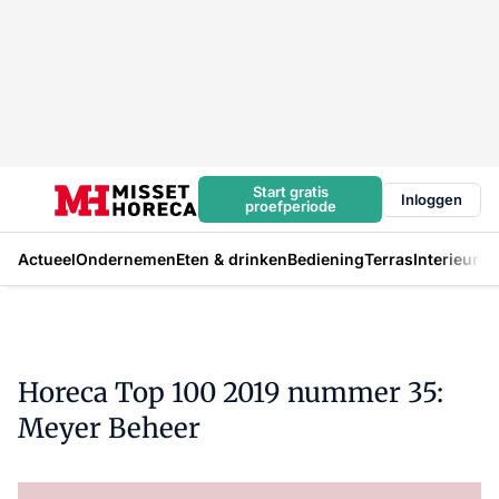
Start gratis
Inloggen
proefperiode
Actueel
Ondernemen
Eten & drinken
Bediening
Terras
Interieur
In
Horeca Top 100 2019 nummer 35:
Meyer Beheer