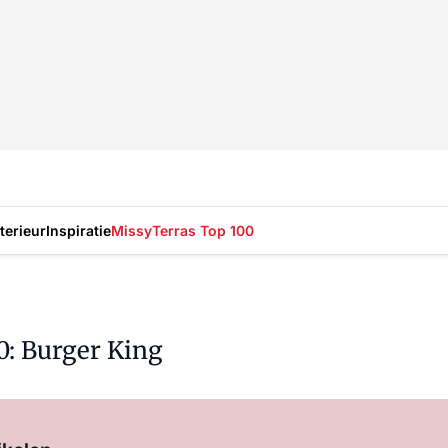
nterieur
Inspiratie
Missy
Terras Top 100
: Burger King
Log in
om dit artikel te lezen.