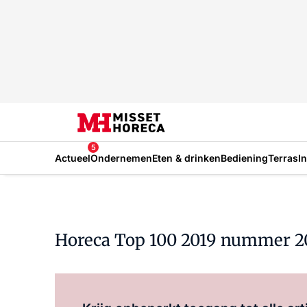
5
Actueel
Ondernemen
Eten & drinken
Bediening
Terras
I
Horeca Top 100 2019 nummer 20