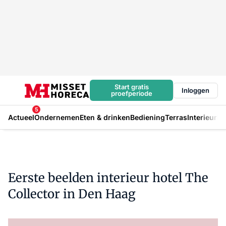
Start gratis
Inloggen
proefperiode
5
Actueel
Ondernemen
Eten & drinken
Bediening
Terras
Interieur
In
Eerste beelden interieur hotel The
Collector in Den Haag