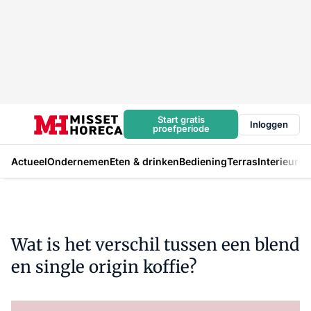
Start gratis
Inloggen
proefperiode
Actueel
Ondernemen
Eten & drinken
Bediening
Terras
Interieur
In
Wat is het verschil tussen een blend
en single origin koffie?