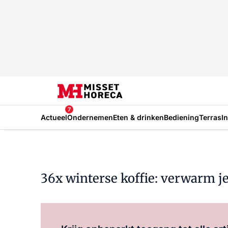
7
Actueel
Ondernemen
Eten & drinken
Bediening
Terras
I
36x winterse koffie: verwarm j