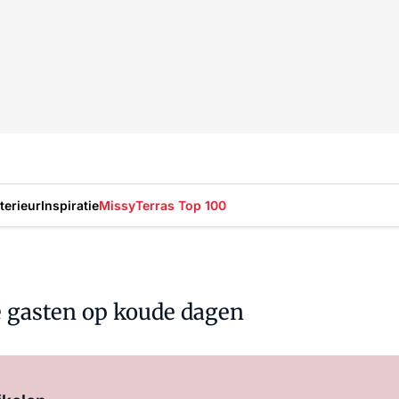
nterieur
Inspiratie
Missy
Terras Top 100
e gasten op koude dagen
Log in
om dit artikel te lezen.