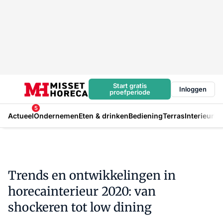
Start gratis
Inloggen
proefperiode
5
Actueel
Ondernemen
Eten & drinken
Bediening
Terras
Interieur
In
Trends en ontwikkelingen in
horecainterieur 2020: van
shockeren tot low dining