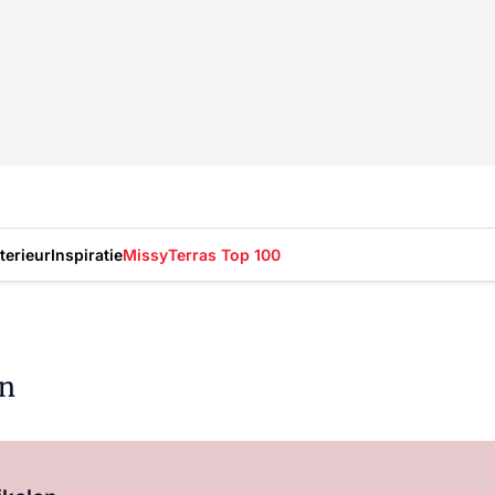
nterieur
Inspiratie
Missy
Terras Top 100
en
Log in
om dit artikel te lezen.