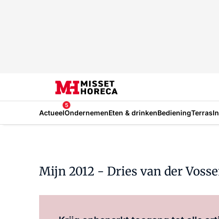
5
Actueel
Ondernemen
Eten & drinken
Bediening
Terras
I
Mijn 2012 - Dries van der Voss