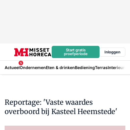
Start gratis
Inloggen
proefperiode
5
Actueel
Ondernemen
Eten & drinken
Bediening
Terras
Interieur
In
Reportage: 'Vaste waardes
overboord bij Kasteel Heemstede'