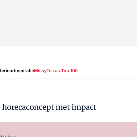
nterieur
Inspiratie
Missy
Terras Top 100
en horecaconcept met impact
Log in
om dit artikel te lezen.