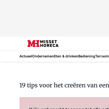
Actueel
Ondernemen
Eten & drinken
Bediening
Terras
I
19 tips voor het creëren van e