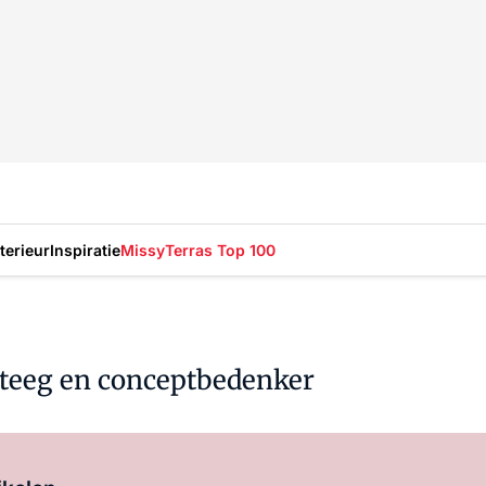
nterieur
Inspiratie
Missy
Terras Top 100
ateeg en conceptbedenker
Log in
om dit artikel te lezen.