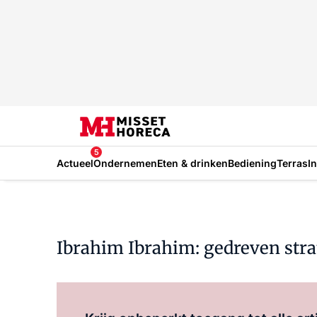
5
Actueel
Ondernemen
Eten & drinken
Bediening
Terras
I
Ibrahim Ibrahim: gedreven str