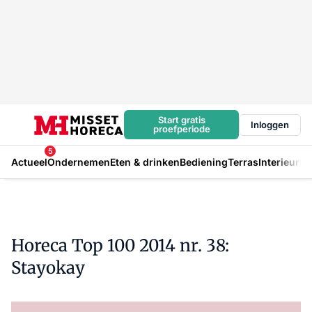
Start gratis
Inloggen
proefperiode
5
Actueel
Ondernemen
Eten & drinken
Bediening
Terras
Interieur
In
Horeca Top 100 2014 nr. 38:
Stayokay