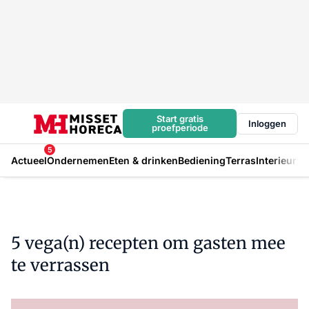
Start gratis
Inloggen
proefperiode
5
Actueel
Ondernemen
Eten & drinken
Bediening
Terras
Interieur
In
5 vega(n) recepten om gasten mee
te verrassen