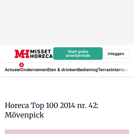
Start gratis
Inloggen
proefperiode
5
Actueel
Ondernemen
Eten & drinken
Bediening
Terras
Interieur
In
Horeca Top 100 2014 nr. 42:
Mövenpick