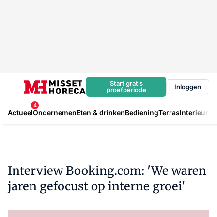
Start gratis
Inloggen
proefperiode
4
Actueel
Ondernemen
Eten & drinken
Bediening
Terras
Interieur
In
Interview Booking.com: 'We waren
jaren gefocust op interne groei'