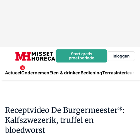
Start gratis
Inloggen
proefperiode
4
Actueel
Ondernemen
Eten & drinken
Bediening
Terras
Interieur
In
Receptvideo De Burgermeester*:
Kalfszwezerik, truffel en
bloedworst