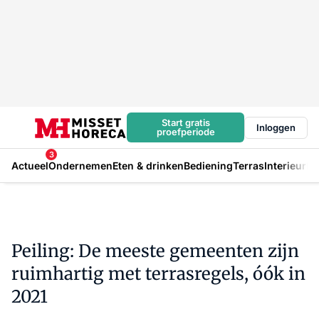
Start gratis
Inloggen
proefperiode
3
Actueel
Ondernemen
Eten & drinken
Bediening
Terras
Interieur
In
Peiling: De meeste gemeenten zijn
ruimhartig met terrasregels, óók in
2021