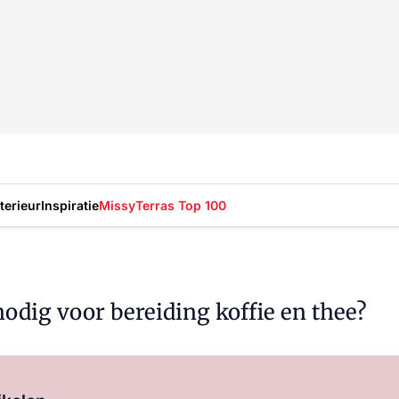
nterieur
Inspiratie
Missy
Terras Top 100
odig voor bereiding koffie en thee?
Log in
om dit artikel te lezen.