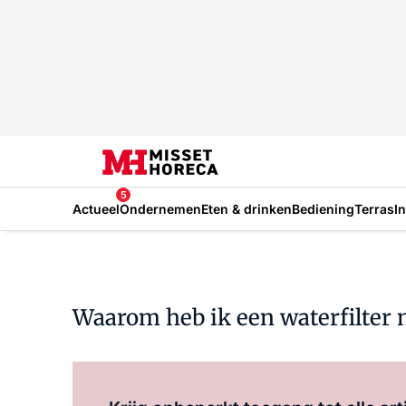
5
Actueel
Ondernemen
Eten & drinken
Bediening
Terras
I
Waarom heb ik een waterfilter n