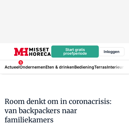
Start gratis
Inloggen
proefperiode
5
Actueel
Ondernemen
Eten & drinken
Bediening
Terras
Interieur
In
Room denkt om in coronacrisis:
van backpackers naar
familiekamers